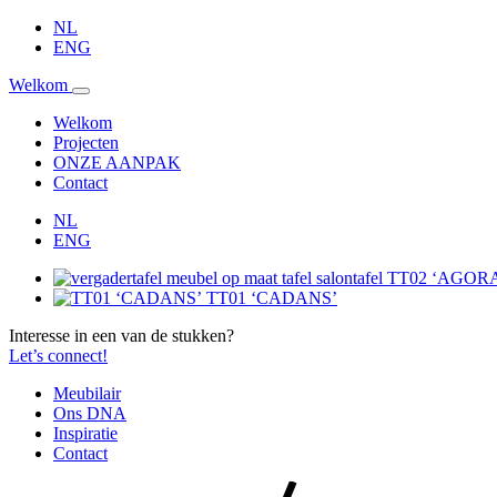
Ga
NL
naar
ENG
de
Welkom
inhoud
Welkom
Projecten
ONZE AANPAK
Contact
NL
ENG
TT02 ‘AGORA
TT01 ‘CADANS’
Interesse in een van de stukken?
Let’s connect!
Meubilair
Ons DNA
Inspiratie
Contact